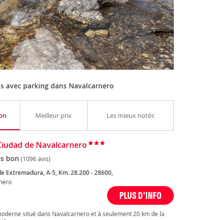
 avec parking dans Navalcarnero
ion
Meilleur prix
Les mieux notés
Ciudad de Navalcarnero
ès bon
(1096 avis)
de Extremadura, A-5, Km. 28.200 - 28600,
nero
PLUS D'INFO
 moderne situé dans Navalcarnero et à seulement 20 km de la