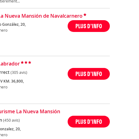
tièrement...
La Nueva Mansión de Navalcarnero
o González, 20,
PLUS D'INFO
nero
Labrador
rrect
(305 avis)
PLUS D'INFO
 V KM. 36,800,
nero
urisme La Nueva Mansión
n
(450 avis)
PLUS D'INFO
onzalez, 20,
nero