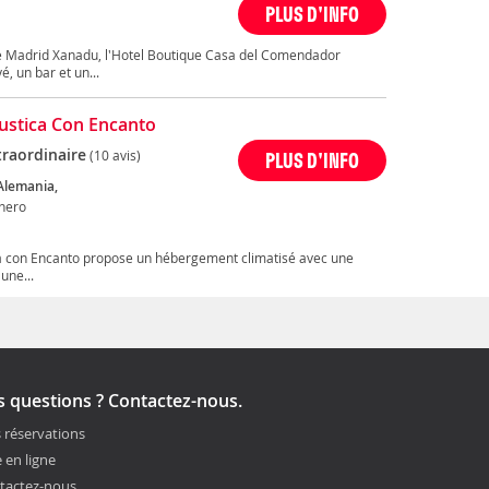
PLUS D'INFO
e Madrid Xanadu, l'Hotel Boutique Casa del Comendador
, un bar et un...
ustica Con Encanto
traordinaire
(10 avis)
PLUS D'INFO
 Alemania,
nero
ca con Encanto propose un hébergement climatisé avec une
une...
 questions ? Contactez-nous.
 réservations
 en ligne
tactez-nous