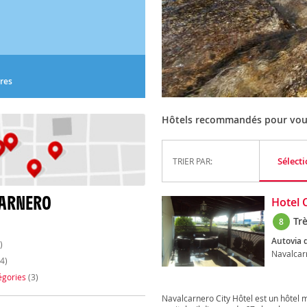
res
Hôtels recommandés pour vous
Sélect
TRIER PAR:
CARNERO
Hotel 
Tr
8
Autovia 
)
Navalcar
4)
égories
(3)
Navalcarnero City Hôtel est un hôtel