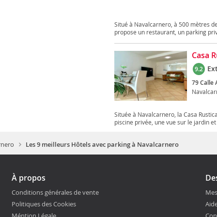
Situé à Navalcarnero, à 500 mètres d
propose un restaurant, un parking privé
Casa R
Ex
9.2
79 Calle
Navalcar
Située à Navalcarnero, la Casa Rusti
piscine privée, une vue sur le jardin et 
rnero
Les 9 meilleurs Hôtels avec parking à Navalcarnero
À propos
Des
Conditions générales de vente
Mes
Politiques des Cookies
Aide
Méntion Légale
Con