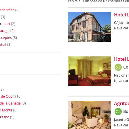
capitale. Il dispose de 67 chambres en
adaptées
(2)
Hotel 
(3)
C/ Jacint
roport
(2)
Navalcar
Garage
(9)
cceptés
(3)
tuit
(3)
Hotel 
Co
)
6.6
Nacional
Navalcar
12)
sa de Odón
(10)
Agrito
 de la Cañada
(8)
el Monte
(6)
Bo
7.4
Fresno
(5)
Jacinto G
Navalcar