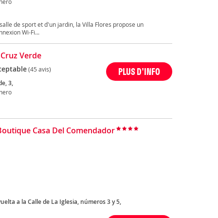
nero
alle de sport et d'un jardin, la Villa Flores propose un
exion Wi-Fi...
 Cruz Verde
ceptable
(45 avis)
PLUS D'INFO
e, 3,
nero
Boutique Casa Del Comendador
lta a la Calle de La Iglesia, números 3 y 5,