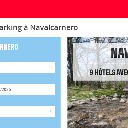
parking à Navalcarnero
ARNERO
NA
9 HÔTELS AV