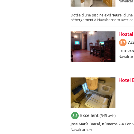
Navalcar
Dotée d'une piscine extérieure, d'une s
hébergement à Navalcarnero avec conn
Hostal
Ac
5.7
Cruz Verd
Navalcar
Hotel 
Excellent
8.5
(545 avis)
Jose María Bausá, números 2-4 Con vue
Navalcarnero