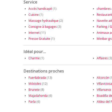
Service
Accès handicapé
(1)
chambres 
Cuisine
(1)
Restaurant
Massage hydraulique
(2)
Navette aé
Consigne à bagages
(3)
Parking / 
Internet
(11)
Animaux a
Presse Gratuite
(1)
Minibar gra
Idéal pour...
Charme
(1)
Affaires
(3
Destinations proches
Fuenlabrada
(13)
Alcorcón
(
Móstoles
(12)
Villavicio
Brunete
(8)
Villanueva
Majadahonda
(6)
Boadilla d
Parla
(6)
Aldea del 