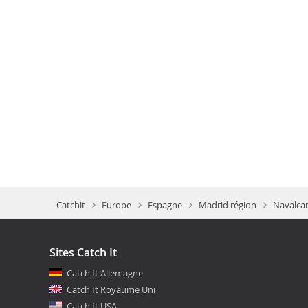
Catchit
Europe
Espagne
Madrid région
Navalca
Sites Catch It
Catch It Allemagne
Catch It Royaume Uni
Catch It USA