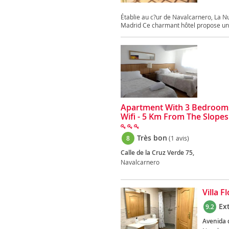
Établie au c?ur de Navalcarnero, La N
Madrid Ce charmant hôtel propose un 
Apartment With 3 Bedrooms
Wifi - 5 Km From The Slopes
Très bon
8
(1 avis)
Calle de la Cruz Verde 75,
Navalcarnero
Villa F
Ex
9.2
Avenida 