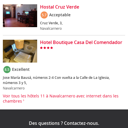
Hostal Cruz Verde
Acceptable
5.7
Cruz Verde, 3,
Navalcarnero
Hotel Boutique Casa Del Comendador
Excellent
8.5
Jose María Bausá, números 2-4 Con vuelta a la Calle de La Iglesia,
números 3 y 5,
Navalcarnero
Voir tous les hôtels 11 à Navalcarnero avec internet dans les
chambres
Des questions ? Contactez-nous.