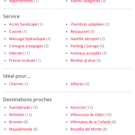
Appartements
(1)
Autres catégories
(3)
Service
Accès handicapé
(1)
chambres adaptées
(2)
Cuisine
(1)
Restaurant
(3)
Massage hydraulique
(2)
Navette aéroport
(2)
Consigne à bagages
(3)
Parking / Garage
(9)
Internet
(11)
Animaux acceptés
(3)
Presse Gratuite
(1)
Minibar gratuit
(3)
Idéal pour...
Charme
(1)
Affaires
(3)
Destinations proches
Fuenlabrada
(13)
Alcorcón
(12)
Móstoles
(12)
Villaviciosa de Odón
(10)
Brunete
(8)
Villanueva de la Cañada
(8)
Majadahonda
(6)
Boadilla del Monte
(6)