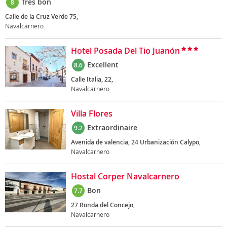
Très bon
8
Calle de la Cruz Verde 75,
Navalcarnero
Hotel Posada Del Tio Juanón
Excellent
8.6
Calle Italia, 22,
Navalcarnero
Villa Flores
Extraordinaire
9.2
Avenida de valencia, 24 Urbanización Calypo,
Navalcarnero
Hostal Corper Navalcarnero
Bon
7.7
27 Ronda del Concejo,
Navalcarnero