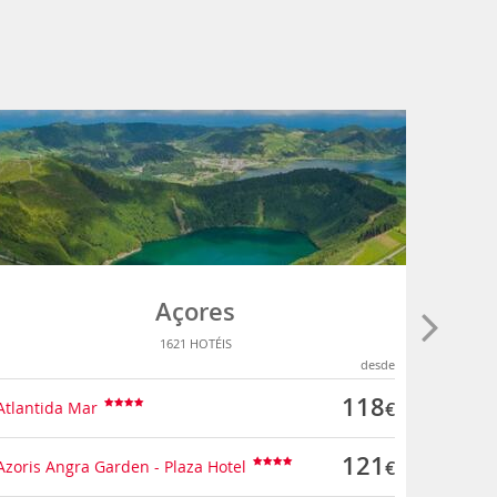
Açores
1621 HOTÉIS
desde
118
Atlantida Mar
€
Puerto 
121
Azoris Angra Garden - Plaza Hotel
€
Ohtels I