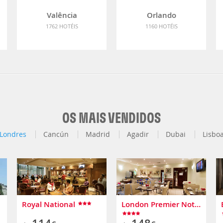
Valência
Orlando
1762 HOTÉIS
1160 HOTÉIS
OS MAIS VENDIDOS
Londres
Cancún
Madrid
Agadir
Dubai
Lisbo
Royal National
London Premier Notting Hill