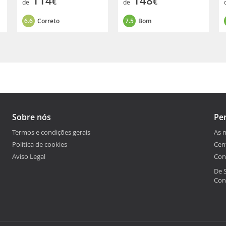
114
148
€
€
de
de
6.6
Correto
7.5
Bom
Sobre nós
Pe
Termos e condições gerais
As 
Política de cookies
Cen
Aviso Legal
Con
De 
Con