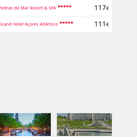
117
Pedras do Mar Resort & SPA
€
Ilunion 
DoubleT
111
Grand Hotel Açores Atlântico
€
Resort