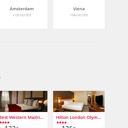
Ámsterdam
Viena
1150 HOTÉIS
1544 HOTÉIS
a
Best Western Maitrise Maida Vale
Hilton London Olympia