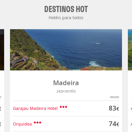
DESTINOS HOT
Hotéis para todos
Madeira
2429 HOTÉIS
e
desde
83
€
Garajau Madeira Hotel
€
74
€
Orquidea
€