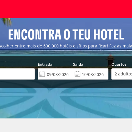
ENCONTRA O TEU HOTEL
scolher entre mais de 600.000 hotéis e sítios para ficar! Faz as mala
Entrada
Saída
Quartos