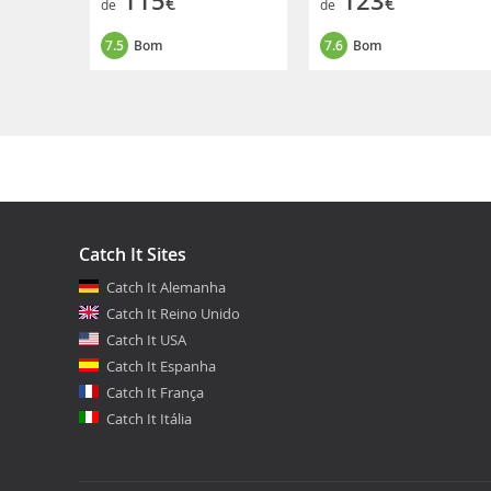
115
123
€
€
de
de
7.5
Bom
7.6
Bom
Catch It Sites
Catch It Alemanha
Catch It Reino Unido
Catch It USA
Catch It Espanha
Catch It França
Catch It Itália