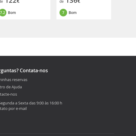
122
136
€
€
de
de
7.2
Bom
7
Bom
rguntas? Contata-nos
minhas reservas
tro de Ajuda
tacte-nos
Segunda a Sexta das 9:00 às 16:00 h
tato por e-mail