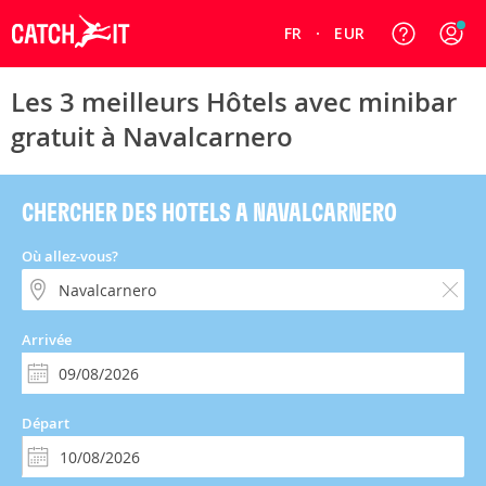
FR
EUR
Les 3 meilleurs Hôtels avec minibar
gratuit à Navalcarnero
CHERCHER DES HOTELS A NAVALCARNERO
Où allez-vous?
Arrivée
Départ