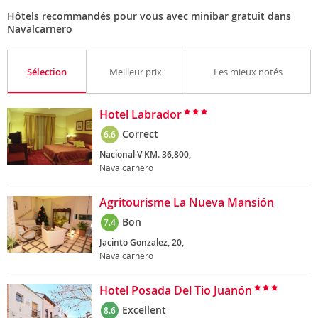
Hôtels recommandés pour vous avec minibar gratuit dans
Navalcarnero
Sélection
Meilleur prix
Les mieux notés
Hotel Labrador
Correct
6.6
Nacional V KM. 36,800,
Navalcarnero
Agritourisme La Nueva Mansión
Bon
7.4
Jacinto Gonzalez, 20,
Navalcarnero
Hotel Posada Del Tio Juanón
Excellent
8.6