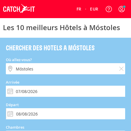
FR
EUR
Les 10 meilleurs Hôtels à Móstoles
CHERCHER DES HOTELS A MÓSTOLES
Où allez-vous?
Arrivée
Départ
Chambres