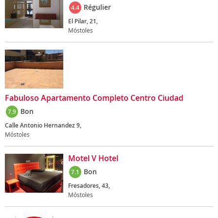
Régulier
4.4
El Pilar, 21,
Móstoles
Fabuloso Apartamento Completo Centro Ciudad
Bon
7.9
Calle Antonio Hernandez 9,
Móstoles
Motel V Hotel
Bon
7.1
Fresadores, 43,
Móstoles