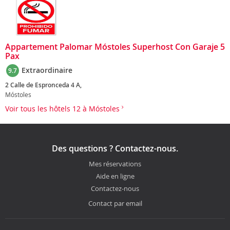
Appartement Palomar Móstoles Superhost Con Garaje 5
Pax
Extraordinaire
9.7
2 Calle de Espronceda 4 A,
Móstoles
Voir tous les hôtels 12 à Móstoles
Des questions ? Contactez-nous.
Mes réservations
Aide en ligne
Contactez-nous
Contact par email