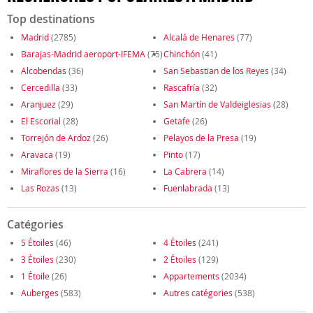
Top destinations
Madrid
(2785)
Alcalá de Henares
(77)
Barajas-Madrid aeroport-IFEMA
(75)
Chinchón
(41)
Alcobendas
(36)
San Sebastian de los Reyes
(34)
Cercedilla
(33)
Rascafría
(32)
Aranjuez
(29)
San Martín de Valdeiglesias
(28)
El Escorial
(28)
Getafe
(26)
Torrejón de Ardoz
(26)
Pelayos de la Presa
(19)
Aravaca
(19)
Pinto
(17)
Miraflores de la Sierra
(16)
La Cabrera
(14)
Las Rozas
(13)
Fuenlabrada
(13)
Catégories
5 Étoiles
(46)
4 Étoiles
(241)
3 Étoiles
(230)
2 Étoiles
(129)
1 Étoile
(26)
Appartements
(2034)
Auberges
(583)
Autres catégories
(538)