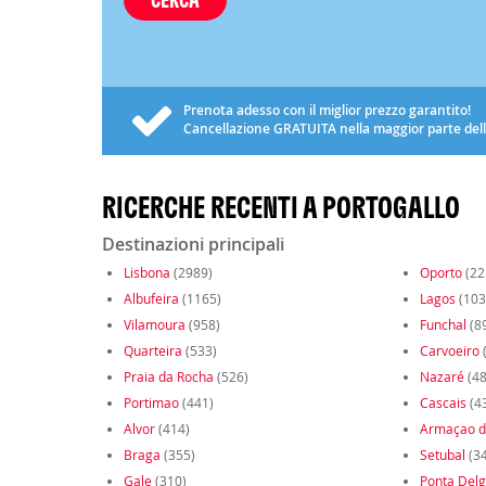
Prenota adesso con il miglior prezzo garantito!
Cancellazione
GRATUITA
nella maggior parte del
RICERCHE RECENTI A PORTOGALLO
Destinazioni principali
Lisbona
(2989)
Oporto
(22
Albufeira
(1165)
Lagos
(103
Vilamoura
(958)
Funchal
(8
Quarteira
(533)
Carvoeiro
Praia da Rocha
(526)
Nazaré
(48
Portimao
(441)
Cascais
(4
Alvor
(414)
Armaçao d
Braga
(355)
Setubal
(3
Gale
(310)
Ponta Del