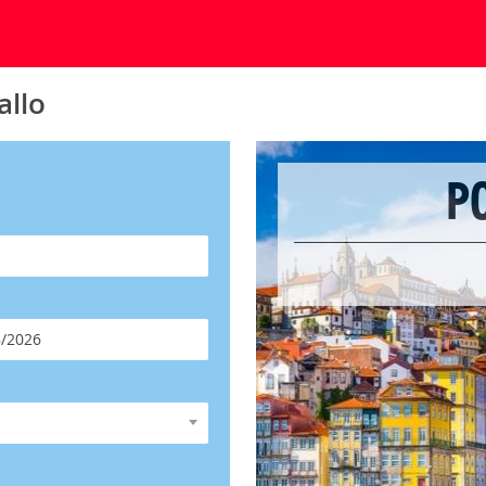
allo
P