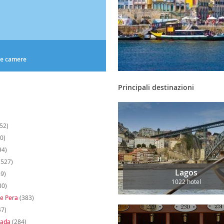
le camere
Principali destinazioni
52)
0)
94)
(527)
Lagos
9)
1022 hotel
30)
e Pera
(383)
47)
gada
(284)