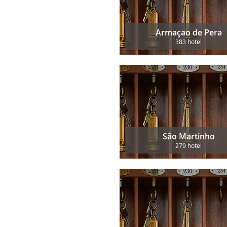
Armaçao de Pera
383 hotel
São Martinho
279 hotel