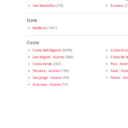
São Martinho
(279)
Ericeira
(2
Isole
Maderia
(1441)
Coste
Costa dell'Algarve
(8298)
Costa di L
Sao Miguel - Açores
(984)
Costa de la
Costa Verde
(297)
Pico - Azor
Terceira - Azores
(199)
Faial - Azo
Sao Jorge - Azores
(50)
Flores - Az
Graciosa - Azores
(15)