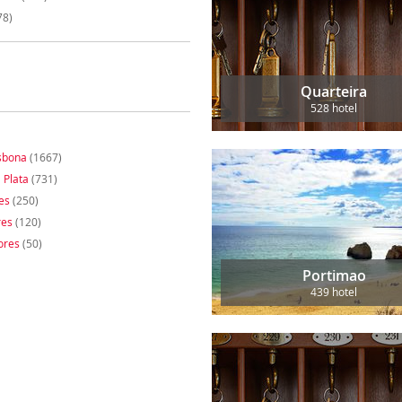
78)
Quarteira
528 hotel
isbona
(1667)
 Plata
(731)
es
(250)
res
(120)
ores
(50)
Portimao
439 hotel