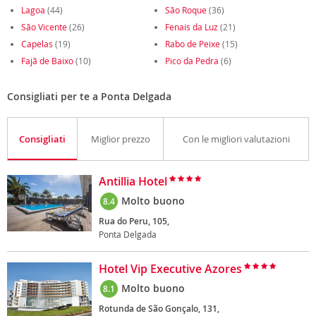
Lagoa
(44)
São Roque
(36)
São Vicente
(26)
Fenais da Luz
(21)
Capelas
(19)
Rabo de Peixe
(15)
Fajã de Baixo
(10)
Pico da Pedra
(6)
Consigliati per te a Ponta Delgada
Consigliati
Miglior prezzo
Con le migliori valutazioni
Antillia Hotel
Molto buono
8.4
Rua do Peru, 105,
Ponta Delgada
Hotel Vip Executive Azores
Molto buono
8.1
Rotunda de São Gonçalo, 131,