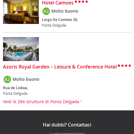
Hotel Camoes
Molto buono
8.2
Largo De Camoes 38,
Ponta Delgada
Azoris Royal Garden – Leisure & Conference Hotel
Molto buono
8.2
Rua de Lisboa,
Ponta Delgada
Vedi le 284 strutture di Ponta Delgada
Hai dubbi? Contattaci
Le mie prenotazioni