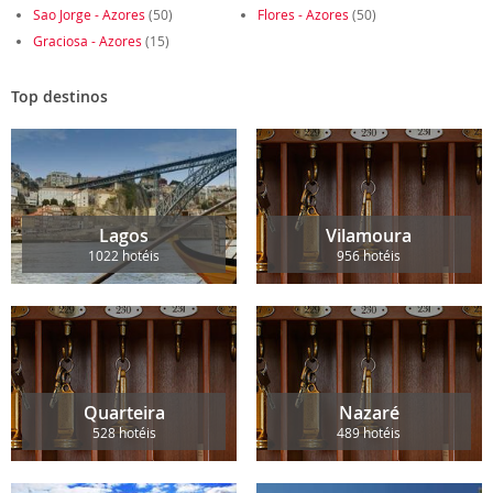
Sao Jorge - Azores
(50)
Flores - Azores
(50)
Graciosa - Azores
(15)
Top destinos
Lagos
Vilamoura
1022 hotéis
956 hotéis
Quarteira
Nazaré
528 hotéis
489 hotéis