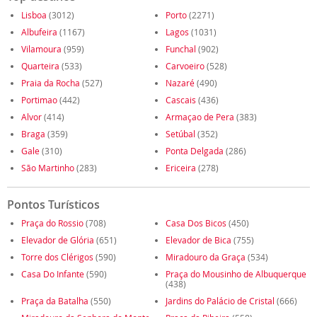
Lisboa
(3012)
Porto
(2271)
Albufeira
(1167)
Lagos
(1031)
Vilamoura
(959)
Funchal
(902)
Quarteira
(533)
Carvoeiro
(528)
Praia da Rocha
(527)
Nazaré
(490)
Portimao
(442)
Cascais
(436)
Alvor
(414)
Armaçao de Pera
(383)
Braga
(359)
Setúbal
(352)
Gale
(310)
Ponta Delgada
(286)
São Martinho
(283)
Ericeira
(278)
Pontos Turísticos
Praça do Rossio
(708)
Casa Dos Bicos
(450)
Elevador de Glória
(651)
Elevador de Bica
(755)
Torre dos Clérigos
(590)
Miradouro da Graça
(534)
Casa Do Infante
(590)
Praça do Mousinho de Albuquerque
(438)
Praça da Batalha
(550)
Jardins do Palácio de Cristal
(666)