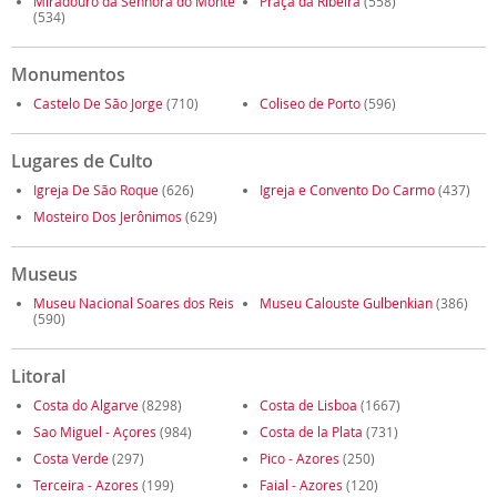
Miradouro da Senhora do Monte
Praça da Ribeira
(558)
(534)
Monumentos
Castelo De São Jorge
(710)
Coliseo de Porto
(596)
Lugares de Culto
Igreja De São Roque
(626)
Igreja e Convento Do Carmo
(437)
Mosteiro Dos Jerônimos
(629)
Museus
Museu Nacional Soares dos Reis
Museu Calouste Gulbenkian
(386)
(590)
Litoral
Costa do Algarve
(8298)
Costa de Lisboa
(1667)
Sao Miguel - Açores
(984)
Costa de la Plata
(731)
Costa Verde
(297)
Pico - Azores
(250)
Terceira - Azores
(199)
Faial - Azores
(120)