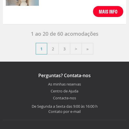
MAIS INFO
1
ao
20
de
60
acomodações
1
2
3
>
»
Perguntas? Contata-nos
As minhas reservas
Centro de Ajuda
Contacte-nos
De Segunda a Sexta das 9:00 às 16:00 h
Contato por e-mail