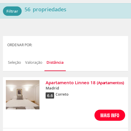
56
propriedades
Filtrar
ORDENAR POR:
Seleção
Valoração
Distância
Apartamento Linneo 18
(Apartamentos)
Madrid
Correto
6.6
MAIS INFO