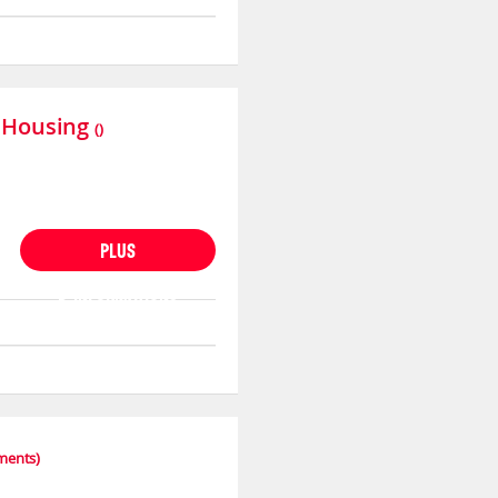
 Housing
()
PLUS
D'INFORMATIONS
ments)