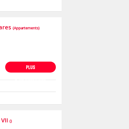
ares
(Appartements)
PLUS
D'INFORMATIONS
VII
()