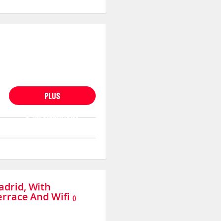
PLUS
D'INFORMATIONS
drid, With
errace And Wifi
()