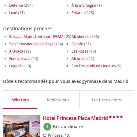
Détente
(204)
À la montagne
(1)
Luxe
(31)
Enfants
(225)
Destinations proches
Barajas-Madrid aeroport-IFEMA
(75)
Alcobendas
(36)
San Sebastian de los Reyes
(34)
Getafe
(26)
Aravaca
(19)
Las Rozas
(13)
Fuenlabrada
(13)
Alcorcón
(12)
Leganés
(10)
San Fernando de Henares
(9)
Hôtels recommandés pour vous avec gymnase dans Madrid
Sélection
Meilleur prix
Les mieux notés
Hotel Princesa Plaza Madrid
Extraordinaire
9
C/ Princesa, 40,