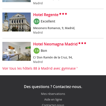
Madrid
Hotel Regente
Excellent
8.9
Mesonero Romanos, 9, Madrid,
Madrid
Hotel Neomagna Madrid
Bon
7.9
C/ Don Ramón de la Cruz, 94,
Madrid
Voir tous les hôtels 88 à Madrid avec gymnase
Des questions ? Contactez-nous.
Mes réservations
Aide en ligne
Contactez-nous