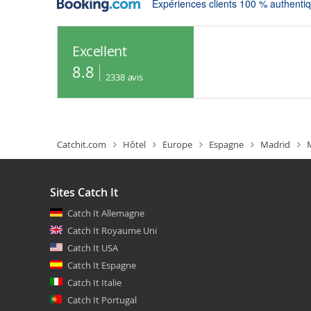
Expériences clients 100 % authenti
Excellent
8.8
2338
avis
Catchit.com
Hôtel
Europe
Espagne
Madrid
Sites Catch It
Catch It Allemagne
Catch It Royaume Uni
Catch It USA
Catch It Espagne
Catch It Italie
Catch It Portugal