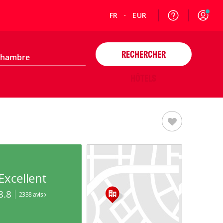
FR
EUR
RECHERCHER
HÔTELS
Excellent
8.8
2338 avis