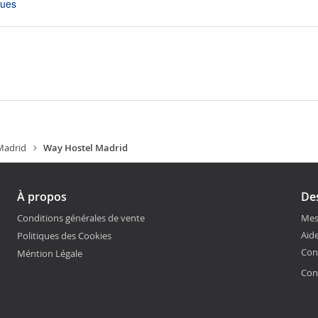
ques
Madrid
Way Hostel Madrid
À propos
Des
Conditions générales de vente
Mes
Aide
Politiques des Cookies
Con
Méntion Légale
Con