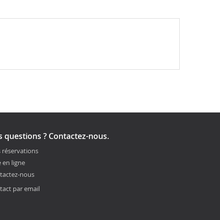
 questions ? Contactez-nous.
 réservations
 en ligne
tactez-nous
tact par email