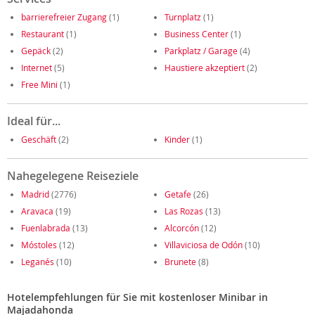
barrierefreier Zugang
(1)
Turnplatz
(1)
Restaurant
(1)
Business Center
(1)
Gepäck
(2)
Parkplatz / Garage
(4)
Internet
(5)
Haustiere akzeptiert
(2)
Free Mini
(1)
Ideal für...
Geschäft
(2)
Kinder
(1)
Nahegelegene Reiseziele
Madrid
(2776)
Getafe
(26)
Aravaca
(19)
Las Rozas
(13)
Fuenlabrada
(13)
Alcorcón
(12)
Móstoles
(12)
Villaviciosa de Odón
(10)
Leganés
(10)
Brunete
(8)
Hotelempfehlungen für Sie mit kostenloser Minibar in
Majadahonda