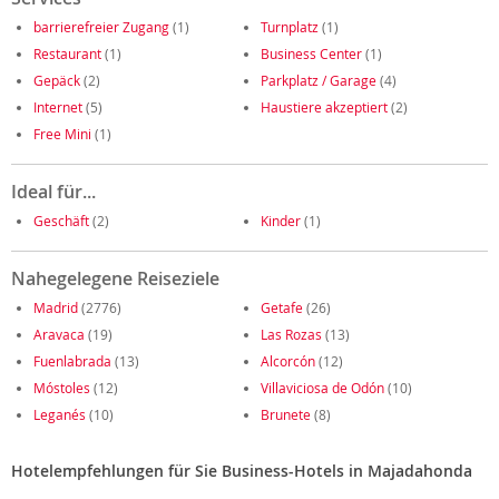
barrierefreier Zugang
(1)
Turnplatz
(1)
Restaurant
(1)
Business Center
(1)
Gepäck
(2)
Parkplatz / Garage
(4)
Internet
(5)
Haustiere akzeptiert
(2)
Free Mini
(1)
Ideal für...
Geschäft
(2)
Kinder
(1)
Nahegelegene Reiseziele
Madrid
(2776)
Getafe
(26)
Aravaca
(19)
Las Rozas
(13)
Fuenlabrada
(13)
Alcorcón
(12)
Móstoles
(12)
Villaviciosa de Odón
(10)
Leganés
(10)
Brunete
(8)
Hotelempfehlungen für Sie Business-Hotels in Majadahonda