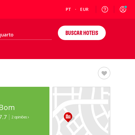
PT
EUR
BUSCAR HOTEIS
Bom
7.7
2 opiniões