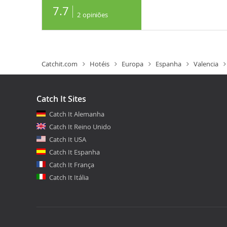
7.7
2
opiniões
Catchit.com
Hotéis
Europa
Espanha
Valencia
Catch It Sites
Catch It Alemanha
Catch It Reino Unido
Catch It USA
Catch It Espanha
Catch It França
Catch It Itália