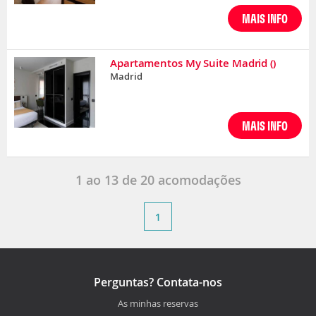
MAIS INFO
Apartamentos My Suite Madrid
()
Madrid
MAIS INFO
1
ao
13
de
20
acomodações
1
Perguntas? Contata-nos
As minhas reservas