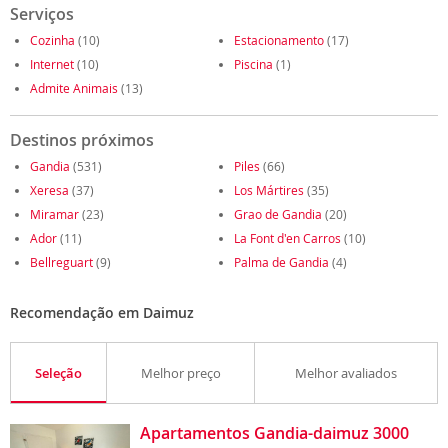
Serviços
Cozinha
(10)
Estacionamento
(17)
Internet
(10)
Piscina
(1)
Admite Animais
(13)
Destinos próximos
Gandia
(531)
Piles
(66)
Xeresa
(37)
Los Mártires
(35)
Miramar
(23)
Grao de Gandia
(20)
Ador
(11)
La Font d'en Carros
(10)
Bellreguart
(9)
Palma de Gandia
(4)
Recomendação em Daimuz
Seleção
Melhor preço
Melhor avaliados
Apartamentos Gandia-daimuz 3000