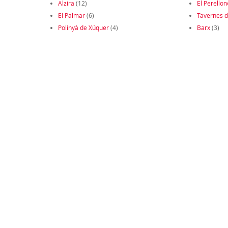
Alzira
(12)
El Perellon
El Palmar
(6)
Tavernes d
Polinyà de Xúquer
(4)
Barx
(3)