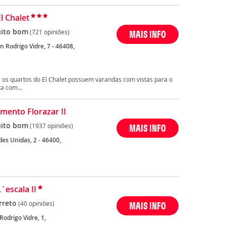
l Chalet
ito bom
(721 opiniões)
MAIS INFO
n Rodrigo Vidre, 7 - 46408,
a, os quartos do El Chalet possuem varandas com vistas para o
a com...
mento Florazar II
ito bom
(1937 opiniões)
MAIS INFO
es Unidas, 2 - 46400,
´escala II
rreto
(40 opiniões)
MAIS INFO
odrigo Vidre, 1,