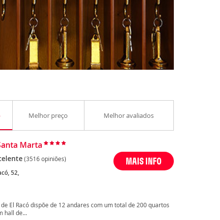
o
Melhor preço
Melhor avaliados
Santa Marta
celente
(3516 opiniões)
MAIS INFO
acó, 52,
a de El Racó dispõe de 12 andares com um total de 200 quartos
hall de...