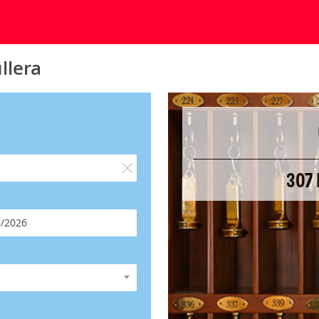
llera
307 