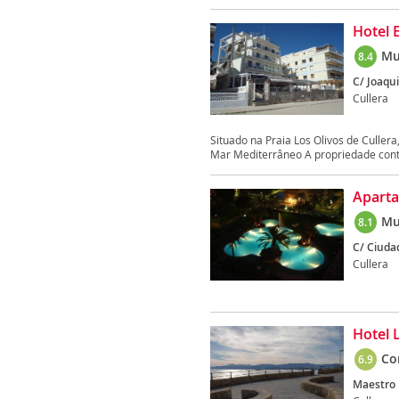
Hotel E
Mu
8.4
C/ Joaqui
Cullera
Situado na Praia Los Olivos de Culler
Mar Mediterrâneo A propriedade cont
Aparta
Mu
8.1
C/ Ciudad
Cullera
Hotel L
Co
6.9
Maestro R