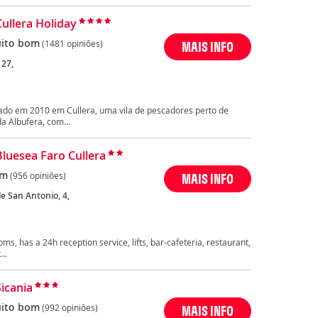
Cullera Holiday
ito bom
(1481 opiniões)
MAIS INFO
 27,
ado em 2010 em Cullera, uma vila de pescadores perto de
a Albufera, com...
Bluesea Faro Cullera
om
(956 opiniões)
MAIS INFO
e San Antonio, 4,
oms, has a 24h reception service, lifts, bar-cafeteria, restaurant,
..
Sicania
ito bom
(992 opiniões)
MAIS INFO