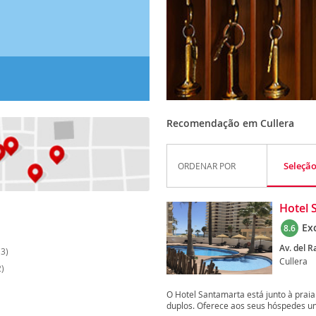
Recomendação em Cullera
Seleçã
ORDENAR POR
Hotel 
Ex
8.6
Av. del R
3)
Cullera
)
O Hotel Santamarta está junto à prai
duplos. Oferece aos seus hóspedes um 