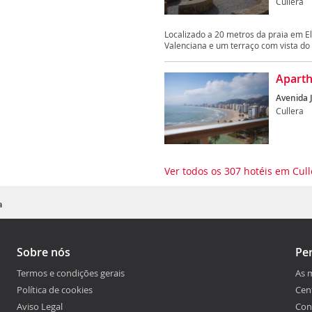
Cullera
Localizado a 20 metros da praia em El 
Valenciana e um terraço com vista do 
Aparth
Avenida 
Cullera
Ver todos os 307 hotéis em Cul
a
Sobre nós
Pe
Termos e condições gerais
As 
Política de cookies
Cen
Aviso Legal
Con