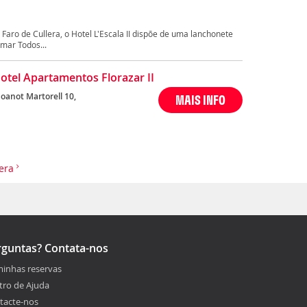
Faro de Cullera, o Hotel L'Escala II dispõe de uma lanchonete
mar Todos...
otel Apartamentos Florazar II
Joanot Martorell 10,
MAIS INFO
lera
rguntas? Contata-nos
minhas reservas
tro de Ajuda
tacte-nos