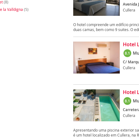
et
(8)
Avenida 
e la Valldigna
(5)
Cullera
O hotel compreende um edifício princi
duas camas, bem como 9 suites. O edifí
Hotel 
Mu
8.1
C/ Marqu
Cullera
Hotel 
Mu
8.1
Carretera
Cullera
Apresentando uma piscina exterior saz
é um hotel localizado em Cullera, na R