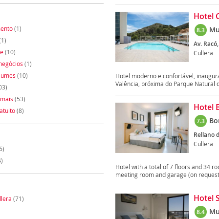
Hotel 
mento
(1)
Mu
8.3
(1)
Av. Racó,
te
(10)
Cullera
negócios
(1)
lumes
(10)
Hotel moderno e confortável, inaugur
Valência, próxima do Parque Natural d
03)
imais
(53)
Hotel 
atuito
(8)
B
7.3
Rellano d
Cullera
6)
)
Hotel with a total of 7 floors and 34 ro
meeting room and garage (on request.
Hotel 
llera
(71)
Mu
8.4