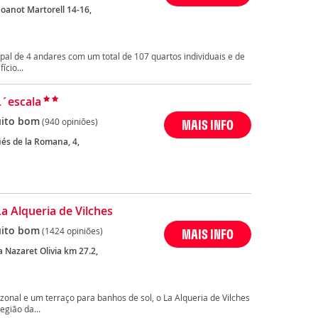
Joanot Martorell 14-16,
pal de 4 andares com um total de 107 quartos individuais e de
cio...
L´escala
ito bom
(940 opiniões)
MAIS INFO
és de la Romana, 4,
La Alqueria de Vilches
ito bom
(1424 opiniões)
MAIS INFO
 Nazaret Olivia km 27.2,
onal e um terraço para banhos de sol, o La Alqueria de Vilches
egião da...