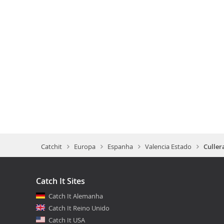
Catchit
Europa
Espanha
Valencia Estado
Culler
Catch It Sites
Catch It Alemanha
Catch It Reino Unido
Catch It USA