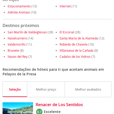
Estacionamento
(13)
Internet
(11)
Admite Animais
(10)
Destinos próximos
San Martín de Valdeiglesias
(28)
El Escorial
(28)
Navalcarnero
(14)
Santa María de la Alameda
(12)
Valdemorillo
(11)
Robledo de Chavela
(10)
Brunete
(8)
Villanueva de la Cañada
(8)
Navas del Rey
(7)
Cadalso de los Vidrios
(7)
Recomendações de hóteis para ti que aceitam animais em
Pelayos de la Presa
Seleção
Melhor preço
Melhor avaliados
Renacer de Los Sentidos
Excelente
8.7