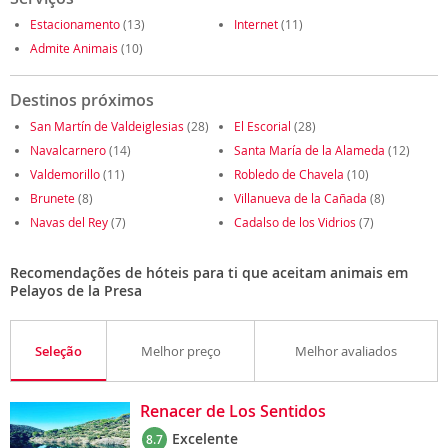
Estacionamento
(13)
Internet
(11)
Admite Animais
(10)
Destinos próximos
San Martín de Valdeiglesias
(28)
El Escorial
(28)
Navalcarnero
(14)
Santa María de la Alameda
(12)
Valdemorillo
(11)
Robledo de Chavela
(10)
Brunete
(8)
Villanueva de la Cañada
(8)
Navas del Rey
(7)
Cadalso de los Vidrios
(7)
Recomendações de hóteis para ti que aceitam animais em
Pelayos de la Presa
Seleção
Melhor preço
Melhor avaliados
Renacer de Los Sentidos
Excelente
8.7