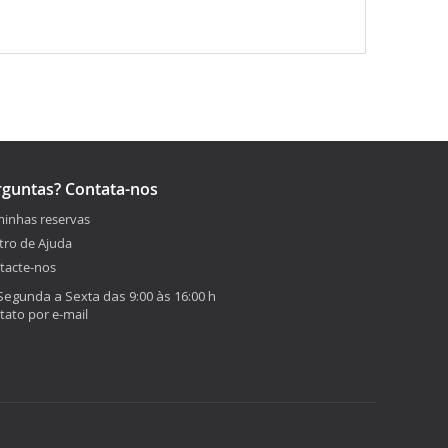
rguntas? Contata-nos
minhas reservas
tro de Ajuda
tacte-nos
Segunda a Sexta das 9:00 às 16:00 h
tato por e-mail