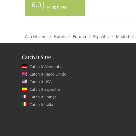
6.0
14
opiniões
Catchit.com
Hotéis
Europa
Espanha
Madrid
Catch It Sites
Catch It Alemanha
Catch It Reino Unido
Catch It USA
Catch It Espanha
Catch It França
Catch It Itália