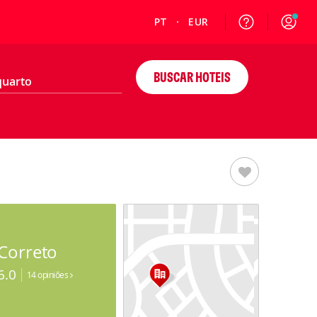
PT
EUR
BUSCAR HOTEIS
Correto
6.0
14 opiniões