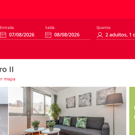
Entrada
Saída
Quartos
o II
r mapa