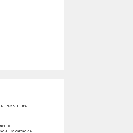
e Gran Vía Este
imento
rno e um cartão de