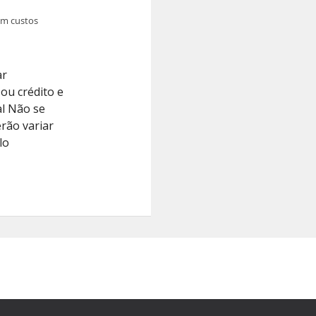
em custos
ar
ou crédito e
l Não se
erão variar
lo