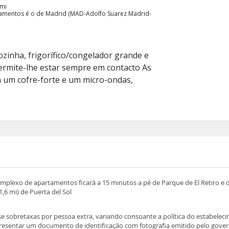
 mi
tamentos é o de Madrid (MAD-Adolfo Suarez Madrid-
zinha, frigorífico/congelador grande e
permite-lhe estar sempre em contacto As
m um cofre-forte e um micro-ondas,
omplexo de apartamentos ficará a 15 minutos a pé de Parque de El Retiro e d
,6 mi) de Puerta del Sol
-se sobretaxas por pessoa extra, variando consoante a política do estabelec
presentar um documento de identificação com fotografia emitido pelo gove