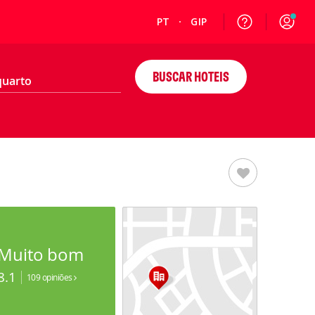
PT
GIP
BUSCAR HOTEIS
Muito bom
8.1
109 opiniões