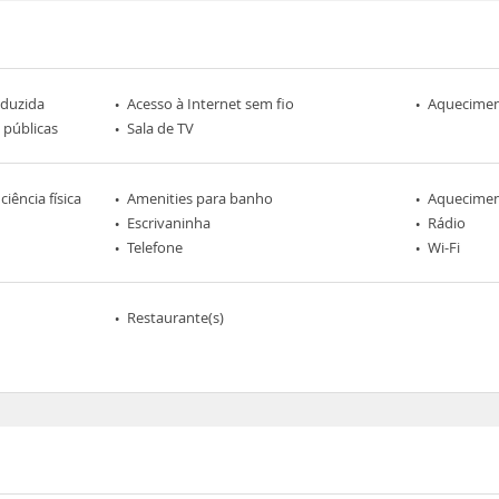
eduzida
Acesso à Internet sem fio
Aqueciment
 públicas
Sala de TV
iência física
Amenities para banho
Aquecimen
Escrivaninha
Rádio
Telefone
Wi-Fi
Restaurante(s)