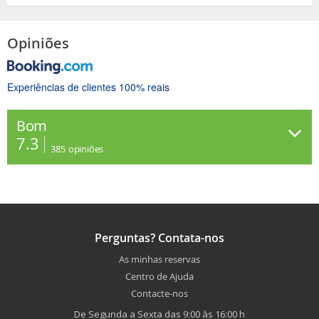
Opiniões
Experiências de clientes 100% reais
Bom
7.3
385
opiniões
Perguntas? Contata-nos
As minhas reservas
Centro de Ajuda
Contacte-nos
De Segunda a Sexta das 9:00 às 16:00 h