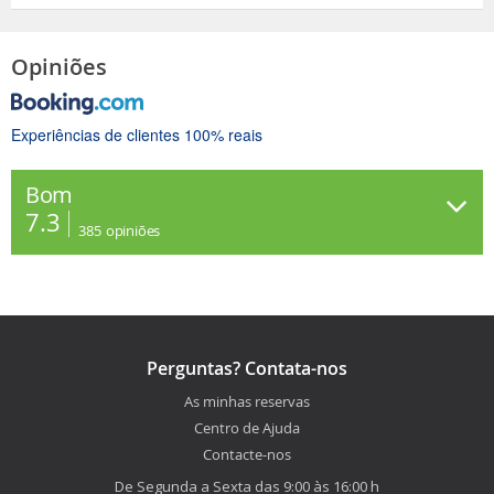
Opiniões
Experiências de clientes 100% reais
Bom
7.3
385
opiniões
Perguntas? Contata-nos
As minhas reservas
Centro de Ajuda
Contacte-nos
De Segunda a Sexta das 9:00 às 16:00 h