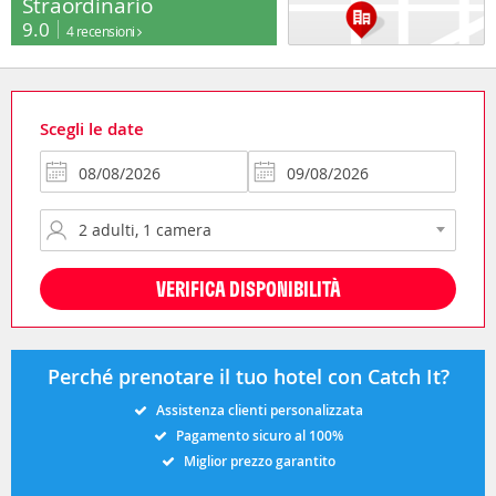
Straordinario
9.0
4 recensioni
Scegli le date
VERIFICA DISPONIBILITÀ
Perché prenotare il tuo hotel con Catch It?
Assistenza clienti personalizzata
Pagamento sicuro al 100%
Miglior prezzo garantito