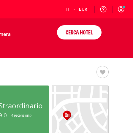
IT
EUR
CERCA HOTEL
Straordinario
9.0
4 recensioni