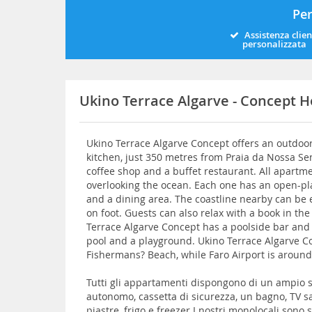
Per
Assistenza clien
personalizzata
Ukino Terrace Algarve - Concept H
Ukino Terrace Algarve Concept offers an outdoo
kitchen, just 350 metres from Praia da Nossa S
coffee shop and a buffet restaurant. All apart
overlooking the ocean. Each one has an open-plan
and a dining area. The coastline nearby can be 
on foot. Guests can also relax with a book in th
Terrace Algarve Concept has a poolside bar and 
pool and a playground. Ukino Terrace Algarve C
Fishermans? Beach, while Faro Airport is around
Tutti gli appartamenti dispongono di un ampio 
autonomo, cassetta di sicurezza, un bagno, TV sa
piastre, frigo e freezer.I nostri monolocali sono