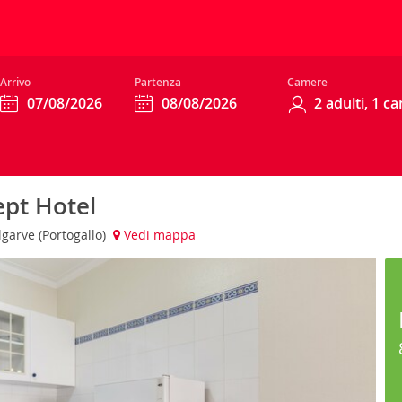
Arrivo
Partenza
Camere
ept Hotel
lgarve (Portogallo)
Vedi mappa