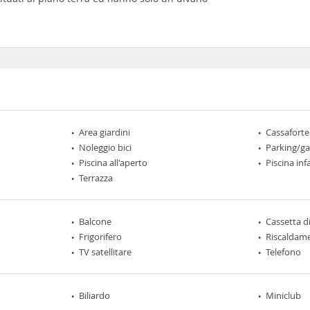
Area giardini
Cassaforte
Noleggio bici
Parking/g
Piscina all'aperto
Piscina inf
Terrazza
Balcone
Cassetta di
Frigorifero
Riscaldam
TV satellitare
Telefono
Biliardo
Miniclub