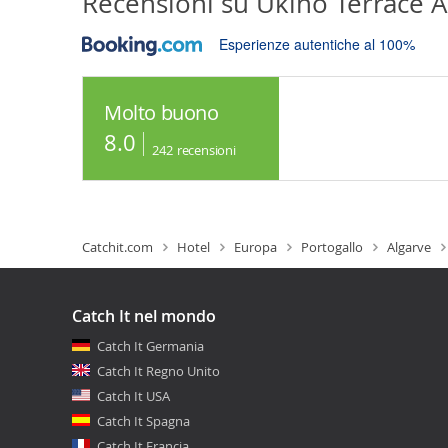
Recensioni su
Ukino Terrace A
Esperienze autentiche al 100%
Molto buono
8.0
242
recensioni
Catchit.com
Hotel
Europa
Portogallo
Algarve
Catch It nel mondo
Catch It Germania
Catch It Regno Unito
Catch It USA
Catch It Spagna
Catch It Francia