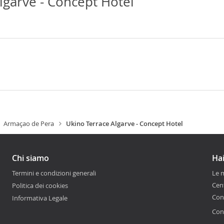
lgarve - Concept Hotel
Armaçao de Pera
Ukino Terrace Algarve - Concept Hotel
Chi siamo
Hai
Termini e condizioni generali
Le 
Cen
Politica dei cookies
Con
Informativa Legale
Cont