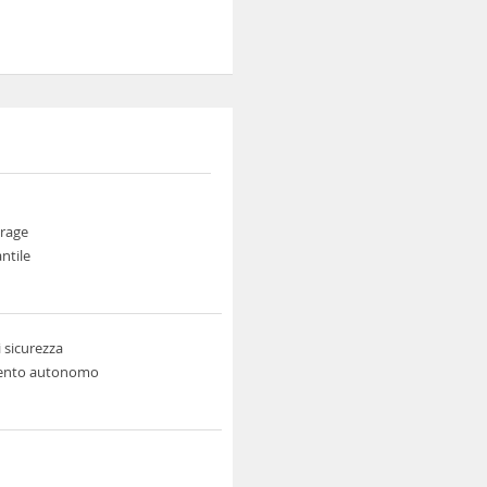
arage
antile
 sicurezza
ento autonomo