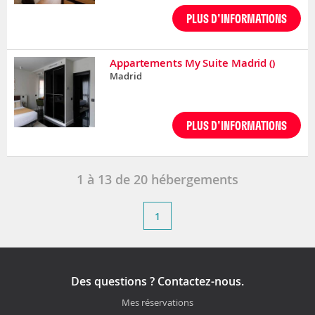
PLUS D'INFORMATIONS
Appartements My Suite Madrid
()
Madrid
PLUS D'INFORMATIONS
1
à
13
de
20
hébergements
1
Des questions ? Contactez-nous.
Mes réservations