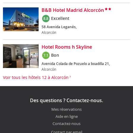
B&B Hotel Madrid Alcorcón
Excellent
8.8
58 Avenida Leganés,
Alcorcón
Hotel Rooms h Skyline
Bon
7.1
Avenida Colada de Pozuelo a boadilla 21,
Alcorcón
Voir tous les hôtels 12 à Alcorcón
Des questions ? Contactez-nous.
Mes réservations
Aide en ligne
Contactez-nous
Contact par email