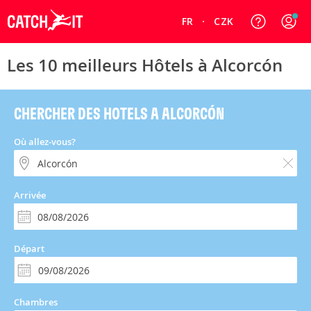
FR
CZK
Les 10 meilleurs Hôtels à Alcorcón
CHERCHER DES HOTELS A ALCORCÓN
Où allez-vous?
Arrivée
Départ
Chambres