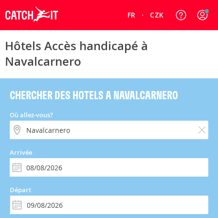
FR
CZK
Hôtels Accès handicapé à
Navalcarnero
CHERCHER DES HOTELS A NAVALCARNERO
Où allez-vous?
Arrivée
Départ