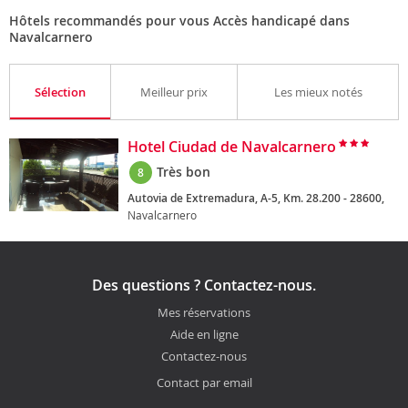
Hôtels recommandés pour vous Accès handicapé dans
Navalcarnero
Sélection
Meilleur prix
Les mieux notés
Hotel Ciudad de Navalcarnero
Très bon
8
Autovia de Extremadura, A-5, Km. 28.200 - 28600,
Navalcarnero
Des questions ? Contactez-nous.
Mes réservations
Aide en ligne
Contactez-nous
Contact par email