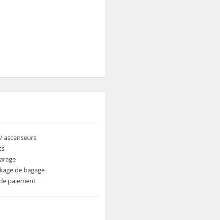
/ ascenseurs
ts
garage
ockage de bagage
 de paiement