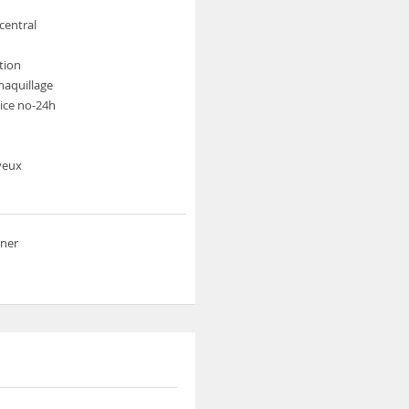
central
tion
maquillage
ice no-24h
veux
uner