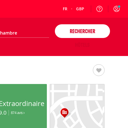
FR
GBP
RECHERCHER
HÔTELS
Extraordinaire
9.0
874 avis