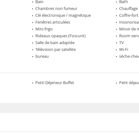
Bain
Bath
Chambres non fumeur
Chauffage 
Clé électronique / magnétique
Coffre-fort
Fenêtres articulées
Insonorisa
Mini frigo
Miroir de 
Rideaux opaques (Foscurit)
Room serv
Salle de bain adaptée
TV
Télévision par satellite
Wi-Fi
bureau
sèche-che
Petit-Déjeneur Buffet
Petit déje