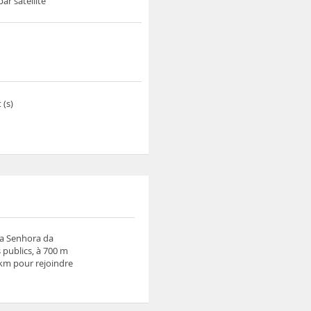
par satellite
 (s)
sa Senhora da
 publics, à 700 m
 km pour rejoindre