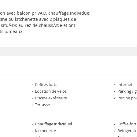
on avec balcon privÃ©, chauffage individuel,
uisine ou kitchenette avec 2 plaques de
t situÃ©s au rez de chaussÃ©e et ont
its jumeaux.
Coffres forts
Internet
Location de vélos
Parking / 
Piscine extérieure
Piscine po
Terrasse
Chauffage individuel
Coffre-fort
Kitchenette
Réfrigérat