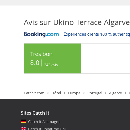
Avis sur
Ukino Terrace Algarve
Expériences clients 100 % authenti
Très bon
8.0
242
avis
Catchit.com
Hôtel
Europe
Portugal
Algarve
Sites Catch It
Catch It Allemagne
Catch It Royaume Uni