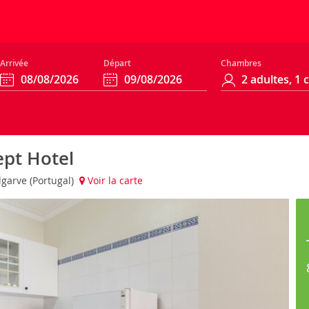
Arrivée
Départ
Chambres
ept Hotel
lgarve (Portugal)
Voir la carte