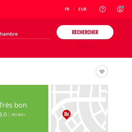
FR
EUR
RECHERCHER
HÔTELS
Très bon
8.0
242 avis