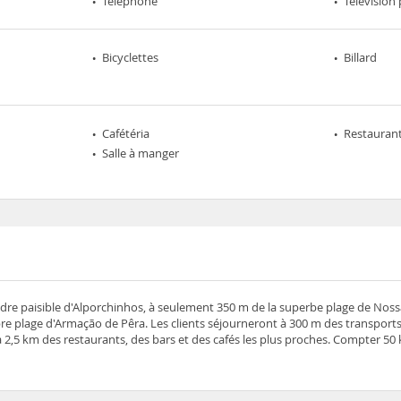
Téléphone
Télévision 
Bicyclettes
Billard
Cafétéria
Restaurant
Salle à manger
cadre paisible d'Alporchinhos, à seulement 350 m de la superbe plage de Nos
bre plage d'Armação de Pêra. Les clients séjourneront à 300 m des transports
 2,5 km des restaurants, des bars et des cafés les plus proches. Compter 50