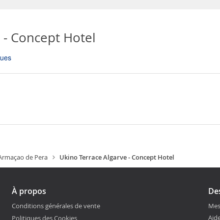
 - Concept Hotel
ques
Armaçao de Pera
Ukino Terrace Algarve - Concept Hotel
À propos
Des
Conditions générales de vente
Mes
Aide
Politiques des Cookies