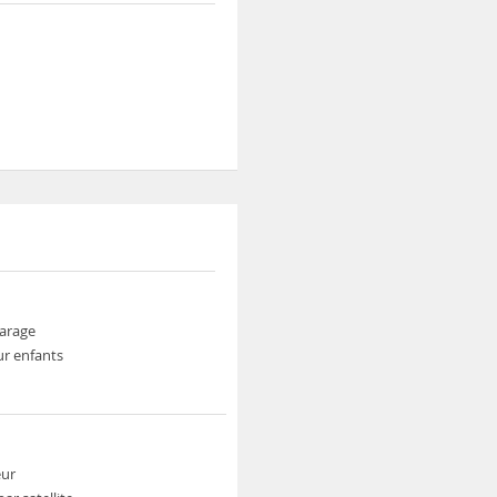
garage
ur enfants
eur