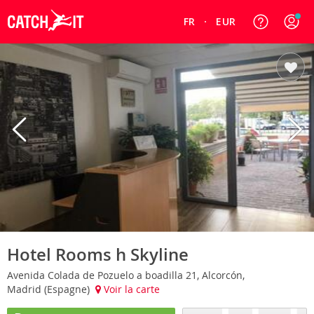
FR
EUR
Hotel Rooms h Skyline
Avenida Colada de Pozuelo a boadilla 21, Alcorcón,
Madrid (Espagne)
Voir la carte