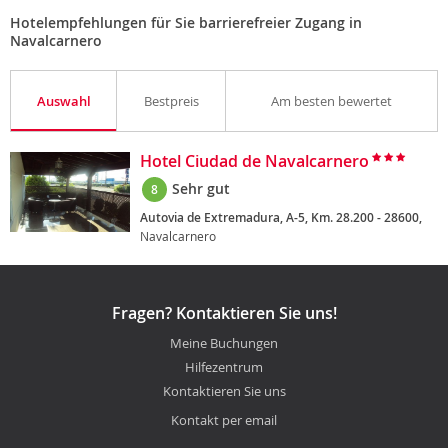
Hotelempfehlungen für Sie barrierefreier Zugang in
Navalcarnero
Auswahl
Bestpreis
Am besten bewertet
Hotel Ciudad de Navalcarnero
Sehr gut
8
Autovia de Extremadura, A-5, Km. 28.200 - 28600,
Navalcarnero
Fragen? Kontaktieren Sie uns!
Meine Buchungen
Hilfezentrum
Kontaktieren Sie uns
Kontakt per email