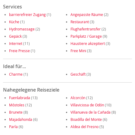
Services
barrierefreier Zugang
(1)
Angepasste Räume
(2)
Küche
(1)
Restaurant
(3)
Hydromassage
(2)
Flughafentransfer
(2)
Gepäck
(3)
Parkplatz / Garage
(9)
Internet
(11)
Haustiere akzeptiert
(3)
Freie Presse
(1)
Free Mini
(3)
Ideal für...
Charme
(1)
Geschäft
(3)
Nahegelegene Reiseziele
Fuenlabrada
(13)
Alcorcón
(12)
Móstoles
(12)
Villaviciosa de Odón
(10)
Brunete
(8)
Villanueva de la Cañada
(8)
Majadahonda
(6)
Boadilla del Monte
(6)
Parla
(6)
Aldea del Fresno
(5)