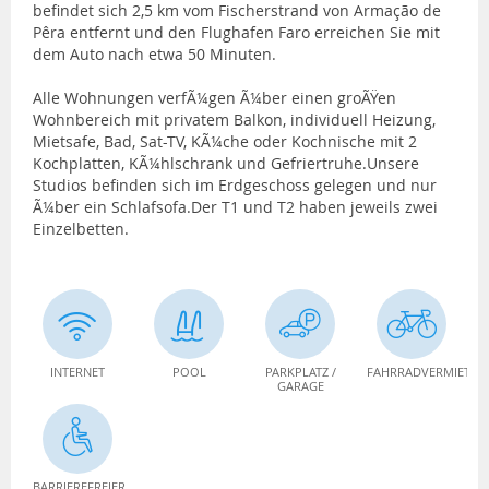
befindet sich 2,5 km vom Fischerstrand von Armação de
Pêra entfernt und den Flughafen Faro erreichen Sie mit
dem Auto nach etwa 50 Minuten.
Alle Wohnungen verfÃ¼gen Ã¼ber einen groÃŸen
Wohnbereich mit privatem Balkon, individuell Heizung,
Mietsafe, Bad, Sat-TV, KÃ¼che oder Kochnische mit 2
Kochplatten, KÃ¼hlschrank und Gefriertruhe.Unsere
Studios befinden sich im Erdgeschoss gelegen und nur
Ã¼ber ein Schlafsofa.Der T1 und T2 haben jeweils zwei
Einzelbetten.
INTERNET
POOL
PARKPLATZ /
FAHRRADVERMIETUN
GARAGE
BARRIEREFREIER